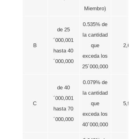
Miembro)
0.535% de
de 25
la cantidad
´000,001
B
que
2,604.
hasta 40
exceda los
´000,000
25´000,000
0.079% de
de 40
la cantidad
´000,001
C
que
5,947.
hasta 70
exceda los
´000,000
40´000,000