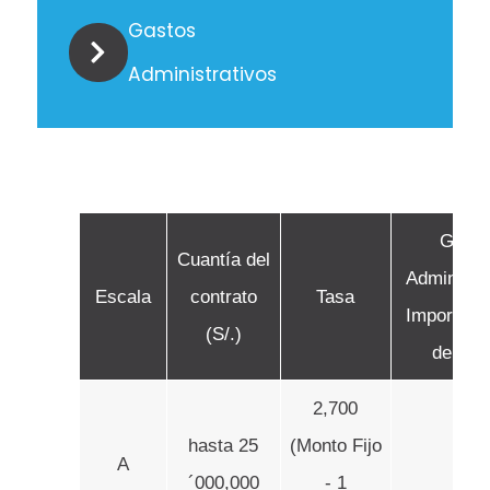
Gastos
Administrativos
Gasto
Cuantía del
Administr
Escala
contrato
Tasa
Importe M
(S/.)
del ra
2,700
hasta 25
(Monto Fijo
A
-
´000,000
- 1